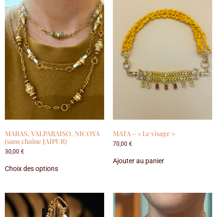
MARAS, VALPARAISO, NICOYA
MATA – « Le visage »
(sans chaîne JAIPUR)
70,00
€
30,00
€
Ajouter au panier
Choix des options