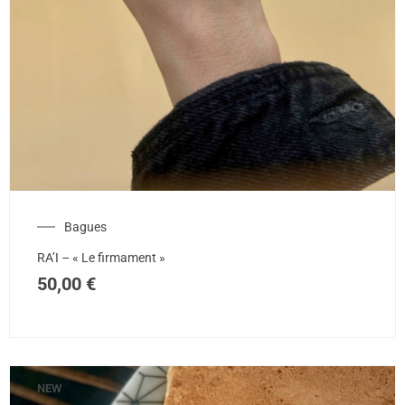
Bagues
RA’I – « Le firmament »
50,00
€
NEW