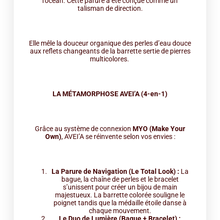
l’océan. Cette parure a été conçue comme un
talisman de direction.
Elle mêle la douceur organique des perles d’eau douce
aux reflets changeants de la barrette sertie de pierres
multicolores.
LA MÉTAMORPHOSE AVEI’A (4-en-1)
Grâce au système de connexion
MYO (Make Your
Own)
, AVEI’A se réinvente selon vos envies :
La Parure de Navigation (Le Total Look) :
La
bague, la chaîne de perles et le bracelet
s’unissent pour créer un bijou de main
majestueux. La barrette colorée souligne le
poignet tandis que la médaille étoile danse à
chaque mouvement.
Le Duo de Lumière (Bague + Bracelet) :