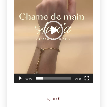
00:00
00:16
45,00
€