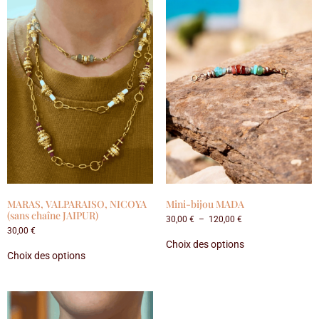
MARAS, VALPARAISO, NICOYA
Mini-bijou MADA
(sans chaîne JAIPUR)
30,00
€
–
120,00
€
30,00
€
Choix des options
Choix des options