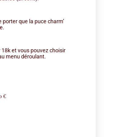
ne porter que la puce charm’
e.
 18k et vous pouvez choisir
 au menu déroulant.
0
€