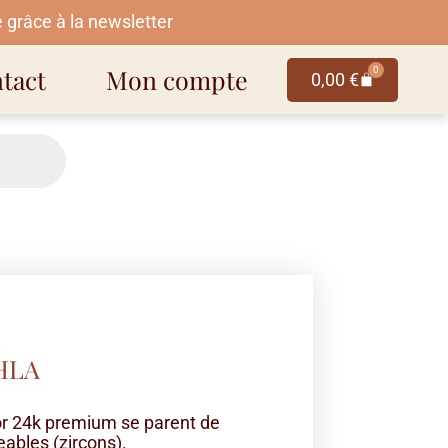
 grâce à la newsletter
tact
Mon compte
0
0,00
€
HLA
or 24k premium se parent de
ables (zircons).