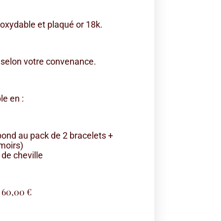
noxydable et plaqué or 18k.
 selon votre convenance.
e en :
spond au pack de 2 bracelets +
moirs)
 de cheville
60,00
€