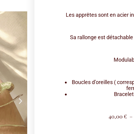
Les apprêtes sont en acier i
Sa rallonge est détachable
Modulabl
Boucles d’oreilles ( corre
fer
Bracelet
40,00
€
–