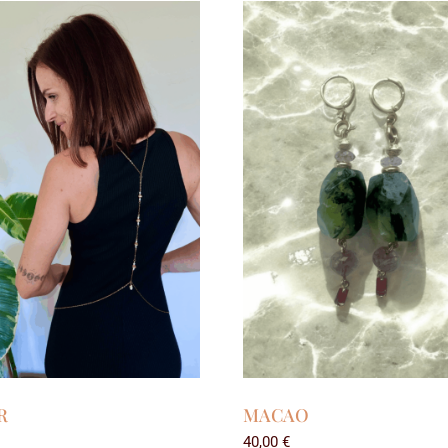
R
MACAO
40,00
€